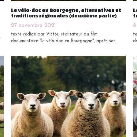
Le vélo-doc en Bourgogne, alternatives et
L
traditions régionales (deuxième partie)
t
27 novembre 2021
8
texte rédigé par Victor, réalisateur du film
te
.
documentaire "le vélo-doc en Bourgogne", après son...
do