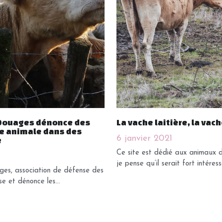
 Douages dénonce des
La vache laitière, la vache
ce animale dans des
6 janvier 2021
e
Ce site est dédié aux animaux d
je pense qu’il serait fort intéress
es, association de défense des
e et dénonce les...