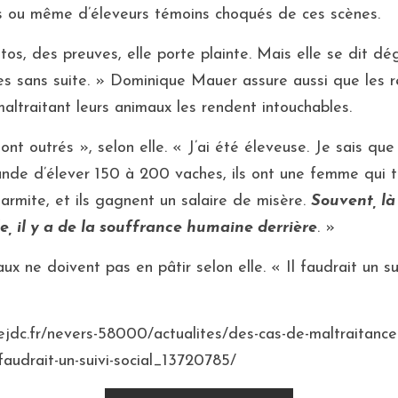
rs ou même d’éleveurs témoins choqués de ces scènes.
os, des preuves, elle porte plainte. Mais elle se dit dég
ées sans suite. » Dominique Mauer assure aussi que les r
maltraitant leurs animaux les rendent intouchables.
nt outrés », selon elle. « J’ai été éleveuse. Je sais que 
ande d’élever 150 à 200 vaches, ils ont une femme qui trav
 marmite, et ils gagnent un salaire de misère. 
Souvent, là 
, il y a de la souffrance humaine derrière
. »
ux ne doivent pas en pâtir selon elle. « Il faudrait un su
lejdc.fr/nevers-58000/actualites/des-cas-de-maltraitanc
-faudrait-un-suivi-social_13720785/