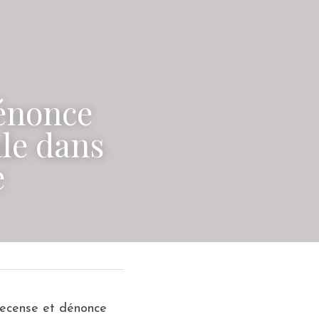
énonce 
le dans 
e
ecense et dénonce 