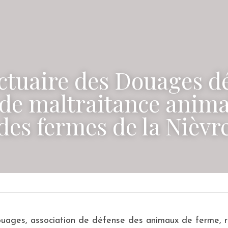
ctuaire des Douages d
 de maltraitance anima
des fermes de la Nièvr
uages, association de défense des animaux de ferme, r