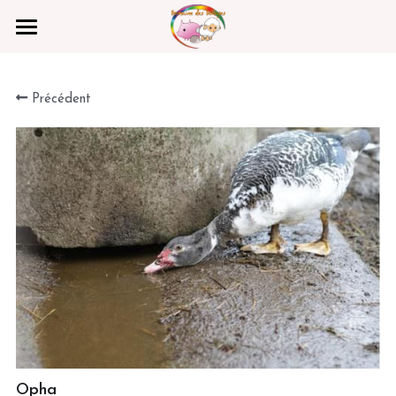
Parrainer un rescapé
Précédent
Photos
Vidéos
Contact
Rechercher
Faire un Don
Opha