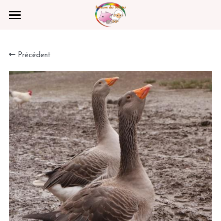
Parrainer un rescapé
Précédent
Photos
Vidéos
Contact
Rechercher
Faire un Don