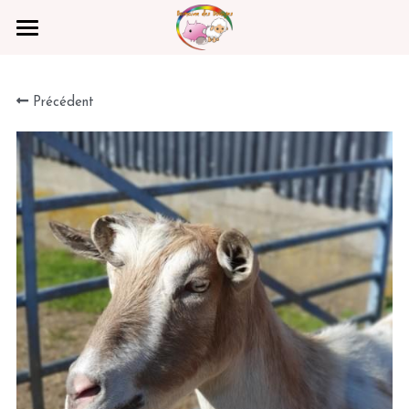
Parrainer un rescapé
Précédent
Photos
Vidéos
Contact
Rechercher
Faire un Don