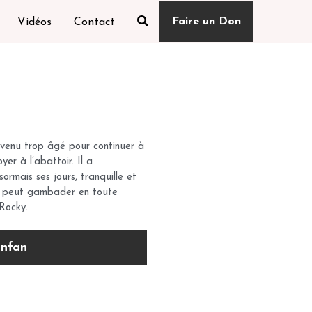
Faire un Don
Vidéos
Contact
evenu trop âgé pour continuer à
yer à l’abattoir. Il a
ormais ses jours, tranquille et
l peut gambader en toute
 Rocky.
anfan