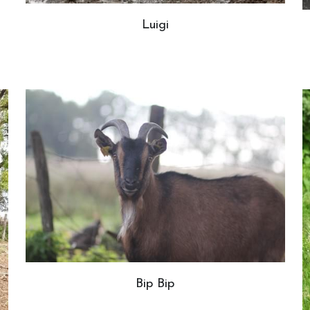
Luigi
Bip Bip