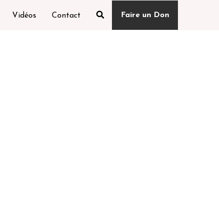
Faire un Don
Vidéos
Contact
hats
Les chevaux et anes