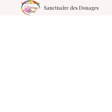
Sanctuaire des Douages
Toutes
Les moutons
Les vaches
les oies et