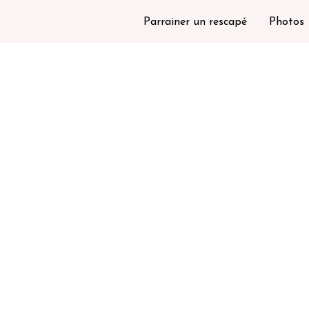
Parrainer un rescapé
Photos
 canards
Les poules et coqs
Les cochons
Les chiens et c