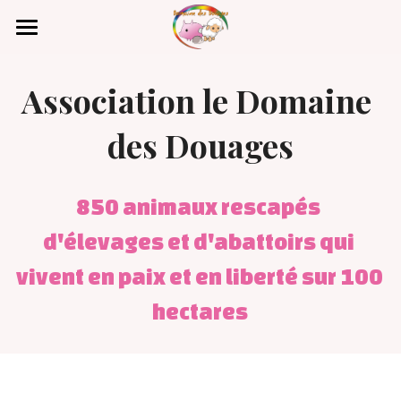
Parrainer un rescapé
Association le Domaine 
Photos
des Douages
Vidéos
Contact
850 animaux rescapés 
Rechercher
d'élevages et d'abattoirs qui 
vivent en paix et en liberté sur 100 
Faire un Don
hectares